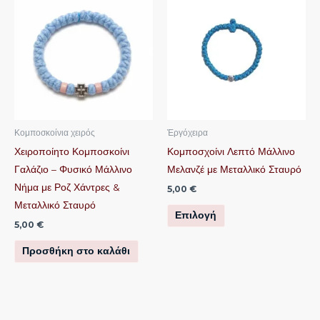
το
προϊόν
έχει
πολλαπλές
παραλλαγές.
Οι
επιλογές
μπορούν
Κομποσκοίνια χειρός
Ἐργόχειρα
να
Χειροποίητο Κομποσκοίνι
Κομποσχοίνι Λεπτό Μάλλινο
επιλεγούν
Γαλάζιο – Φυσικό Μάλλινο
Μελανζέ με Μεταλλικό Σταυρό
στη
Νήμα με Ροζ Χάντρες &
5,00
€
σελίδα
Μεταλλικό Σταυρό
Επιλογή
του
5,00
€
προϊόντος
Προσθήκη στο καλάθι