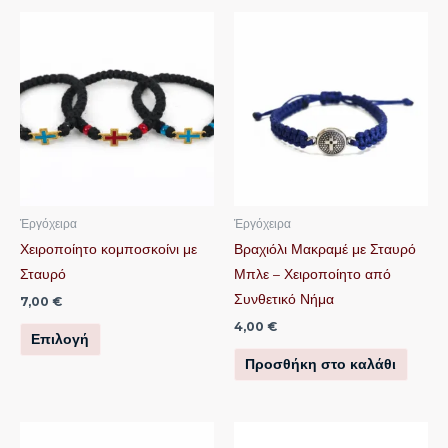
Αυτό
το
προϊόν
έχει
πολλαπλές
παραλλαγές.
Οι
επιλογές
μπορούν
Ἐργόχειρα
Ἐργόχειρα
να
Χειροποίητο κομποσκοίνι με
Βραχιόλι Μακραμέ με Σταυρό
επιλεγούν
Σταυρό
Μπλε – Χειροποίητο από
στη
Συνθετικό Νήμα
7,00
€
σελίδα
4,00
€
Επιλογή
του
Προσθήκη στο καλάθι
προϊόντος
Αυτό