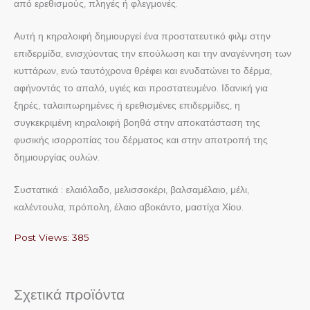
από ερεθισμούς, πληγές ή φλεγμονές.
Αυτή η κηραλοιφή δημιουργεί ένα προστατευτικό φιλμ στην
επιδερμίδα, ενισχύοντας την επούλωση και την αναγέννηση των
κυττάρων, ενώ ταυτόχρονα θρέφει και ενυδατώνει το δέρμα,
αφήνοντάς το απαλό, υγιές και προστατευμένο. Ιδανική για
ξηρές, ταλαιπωρημένες ή ερεθισμένες επιδερμίδες, η
συγκεκριμένη κηραλοιφή βοηθά στην αποκατάσταση της
φυσικής ισορροπίας του δέρματος και στην αποτροπή της
δημιουργίας ουλών.
Συστατικά : ελαιόλαδο, μελισσοκέρι, βαλσαμέλαιο, μέλι,
καλέντουλα, πρόπολη, έλαιο αβοκάντο, μαστίχα Χίου.
Post Views:
385
Σχετικά προϊόντα