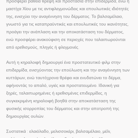
προσφέρει βαθειά θρέψη και προστασία στην επιδερμίδα, ενώ η
μαστίχα Χίου με τις αντιφλεγμονώδεις και επουλωτικές ιδιότητές
της, ενισχύει την αναγέννηση του δέρματος. Το βαλσαμέλαιο,
γνωστό για τις καταπραϋντικές και επουλωτικές του ικανότητες,
προάγει την ανάπλαση και την αποκατάσταση του δέρματος,
ενώ προσφέρει ανακούφιση σε περιοχές που ταλαιπωρούνται
από ερεθισμούς, πληγές ή φλεγμονές.
Αυτή η κηραλοιφή δημιουργεί ένα προστατευτικό φιλμ στην
επιδερμίδα, ενισχύοντας την επούλωση και την αναγέννηση των
κυττάρων, ενώ ταυτόχρονα θρέφει και ενυδατώνει το δέρμα,
αφήνοντάς το απαλό, υγιές και προστατευμένο. Ιδανική για
ξηρές, ταλαιπωρημένες ή ερεθισμένες επιδερμίδες, η
συγκεκριμένη κηραλοιφή βοηθά στην αποκατάσταση της
φυσικής ισορροπίας του δέρματος και στην αποτροπή της
δημιουργίας ουλών.
Συστατικά : ελαιόλαδο, μελισσοκέρι, βαλσαμέλαιο, μέλι,