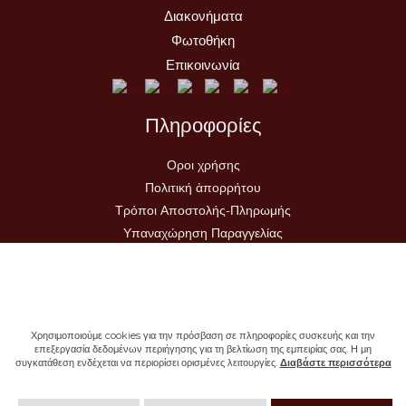
Διακονήματα
Φωτοθήκη
Επικοινωνία
Πληροφορίες
Οροι χρήσης
Πολιτική ἀπορρήτου
Τρόποι Αποστολής-Πληρωμής
Υπαναχώρηση Παραγγελίας
Χρησιμοποιούμε cookies για την πρόσβαση σε πληροφορίες συσκευής και την
επεξεργασία δεδομένων περιήγησης για τη βελτίωση της εμπειρίας σας. Η μη
συγκατάθεση ενδέχεται να περιορίσει ορισμένες λειτουργίες.
Διαβάστε περισσότερα
Copyright © 2026 - Ιερά Μονή Σωτήρος