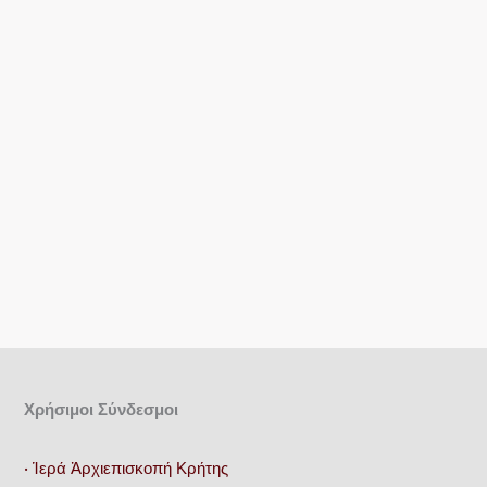
να
επιλεγούν
στη
σελίδα
του
προϊόντος
Χρήσιμοι Σύνδεσμοι
• Ἱερά Ἀρχιεπισκοπή Κρήτης