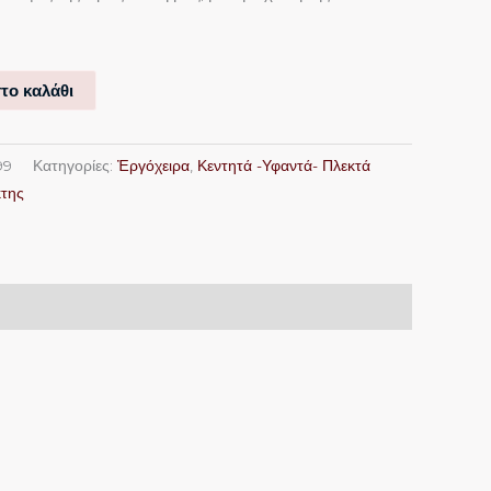
το καλάθι
99
Κατηγορίες:
Ἐργόχειρα
,
Κεντητά -Υφαντά- Πλεκτά
κτης