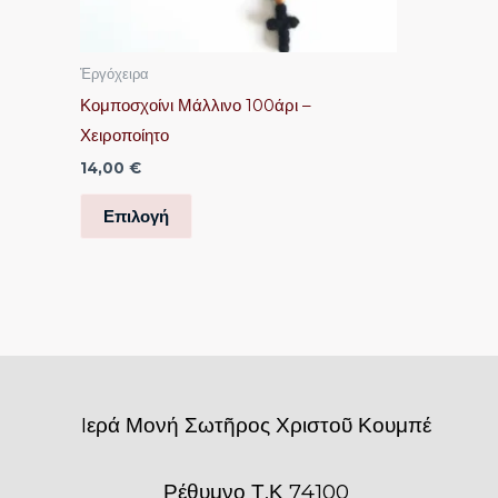
να
επιλεγούν
Ἐργόχειρα
στη
Κομποσχοίνι Μάλλινο 100άρι –
σελίδα
Χειροποίητο
του
14,00
€
προϊόντος
Επιλογή
Iερά Μονή Σωτῆρος Χριστοῦ Κουμπέ
Ρέθυμνο Τ.Κ 74100