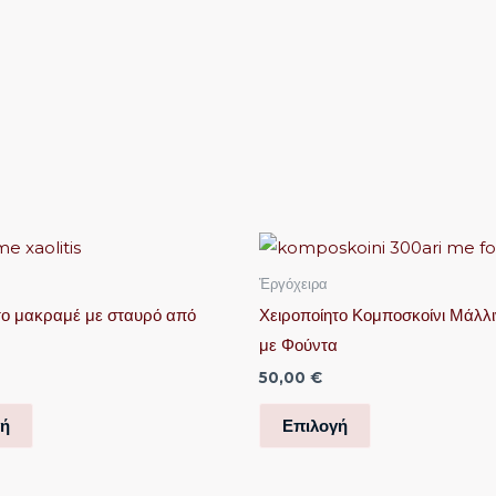
Αυτό
Αυτό
το
το
Ἐργόχειρα
προϊόν
προϊόν
το μακραμέ με σταυρό από
Χειροποίητο Κομποσκοίνι Μάλλ
έχει
έχει
με Φούντα
πολλαπλές
πολλαπλές
50,00
€
παραλλαγές.
παραλλαγές.
Οι
Οι
γή
Επιλογή
επιλογές
επιλογές
μπορούν
μπορούν