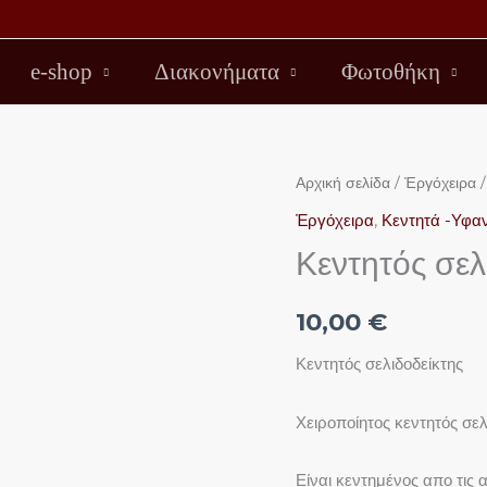
e-shop
Διακονήματα
Φωτοθήκη
Κεντητός
Αρχική σελίδα
/
Ἐργόχειρα
/
σελιδοδείκτης
Ἐργόχειρα
,
Κεντητά -Υφα
ποσότητα
Κεντητός σελ
10,00
€
Κεντητός σελιδοδείκτης
Χειροποίητος κεντητός σελ
Είναι κεντημένος απο τις 