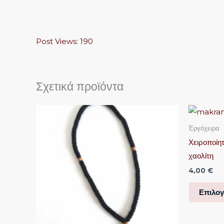
Post Views:
190
Σχετικά προϊόντα
Αυτό
το
Ἐργόχειρα
προϊόν
Χειροποίη
έχει
χαολίτη
πολλαπλές
4,00
€
παραλλαγές.
Οι
Επιλο
επιλογές
μπορούν