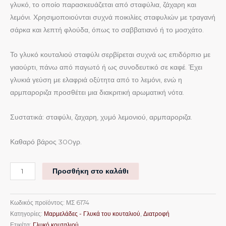
γλυκό, το οποίο παρασκευάζεται από σταφύλια, ζάχαρη και
λεμόνι. Χρησιμοποιούνται συχνά ποικιλίες σταφυλιών με τραγανή
σάρκα και λεπτή φλούδα, όπως το σαββατιανό ή το μοσχάτο.
Το γλυκό κουταλιού σταφύλι σερβίρεται συχνά ως επιδόρπιο με
γιαούρτι, πάνω από παγωτό ή ως συνοδευτικό σε καφέ. Έχει
γλυκιά γεύση με ελαφριά οξύτητα από το λεμόνι, ενώ η
αρμπαροριζα προσθέτει μια διακριτική αρωματική νότα.
Συστατικά: σταφύλι, ζαχαρη, χυμό λεμονιού, αρμπαροριζα.
Καθαρό βάρος 300γρ.
Προσθήκη στο καλάθι
Κωδικός προϊόντος:
ΜΣ 6174
Κατηγορίες:
Μαρμελάδες - Γλυκά του κουταλιού
,
Διατροφή
Ετικέτα:
Γλυκό κουταλιού