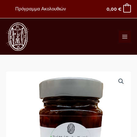
Μετάβαση
Πρόγραμμα Ακολουθιών
0,00
€
στο
περιεχόμενο
Γλυκό
του
κουταλιού
σταφύλι
ποσότητα