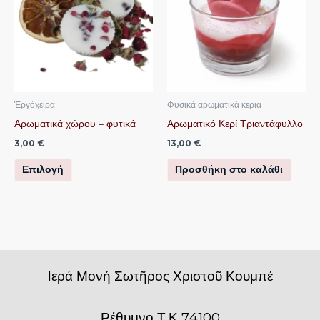
έχει
πολλαπλές
παραλλαγές.
Οι
επιλογές
μπορούν
Ἐργόχειρα
Φυσικά αρωματικά κεριά
να
Αρωματικά χώρου – φυτικά
Αρωματικό Κερί Τριαντάφυλλο
επιλεγούν
3,00
€
13,00
€
στη
Επιλογή
Προσθήκη στο καλάθι
σελίδα
του
προϊόντος
Iερά Μονή Σωτῆρος Χριστοῦ Κουμπέ
Ρέθυμνο Τ.Κ 74100