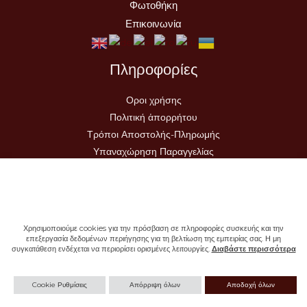
Φωτοθήκη
Επικοινωνία
Πληροφορίες
Οροι χρήσης
Πολιτική ἀπορρήτου
Τρόποι Αποστολής-Πληρωμής
Υπαναχώρηση Παραγγελίας
Χρησιμοποιούμε cookies για την πρόσβαση σε πληροφορίες συσκευής και την
επεξεργασία δεδομένων περιήγησης για τη βελτίωση της εμπειρίας σας. Η μη
συγκατάθεση ενδέχεται να περιορίσει ορισμένες λειτουργίες.
Διαβάστε περισσότερα
Copyright © 2026 - Ιερά Μονή Σωτήρος
Cookie Ρυθμίσεις
Απόρριψη όλων
Αποδοχή όλων