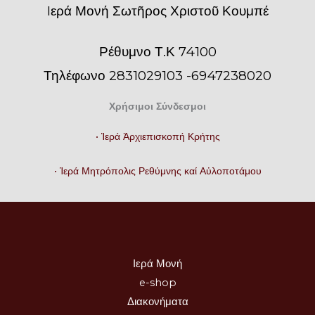
Iερά Μονή Σωτῆρος Χριστοῦ Κουμπέ
Ρέθυμνο Τ.Κ 74100
Τηλέφωνο 2831029103 -6947238020
Χρήσιμοι Σύνδεσμοι
• Ἱερά Ἀρχιεπισκοπή Κρήτης
• Ἱερά Μητρόπολις Ρεθύμνης καί Αὐλοποτάμου
Ιερά Μονή
e-shop
Διακονήματα