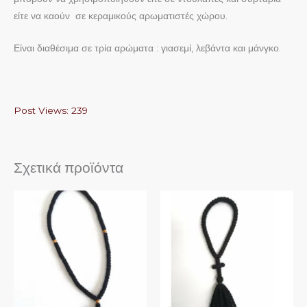
είτε να καούν σε κεραμικούς αρωματιστές χώρου.
Είναι διαθέσιμα σε τρία αρώματα : γιασεμί, λεβάντα και μάνγκο.
Post Views:
239
Σχετικά προϊόντα
Αυτό
Αυτό
το
το
προϊόν
προϊόν
έχει
έχει
πολλαπλές
πολλαπλές
παραλλαγές.
παραλλαγές.
Οι
Οι