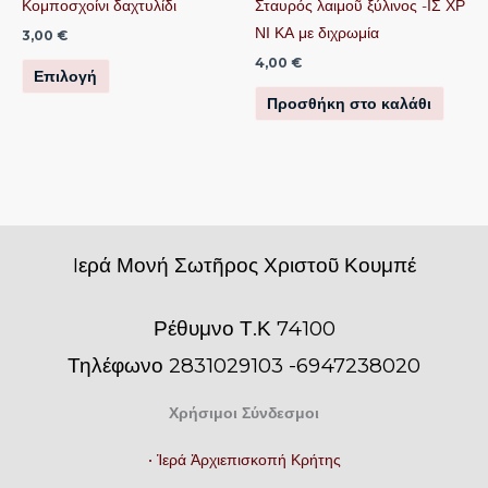
να
Κομποσχοίνι δαχτυλίδι
Σταυρός λαιμοῦ ξύλινος -ΙΣ ΧΡ
επιλεγούν
ΝΙ ΚΑ με διχρωμία
3,00
€
στη
4,00
€
Επιλογή
σελίδα
Προσθήκη στο καλάθι
του
προϊόντος
Iερά Μονή Σωτῆρος Χριστοῦ Κουμπέ
Ρέθυμνο Τ.Κ 74100
Τηλέφωνο 2831029103 -6947238020
Χρήσιμοι Σύνδεσμοι
• Ἱερά Ἀρχιεπισκοπή Κρήτης