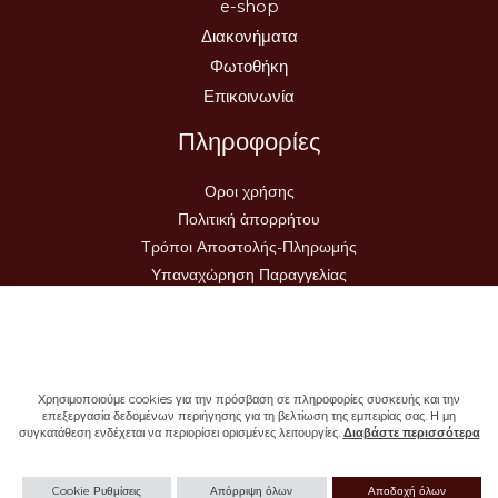
e-shop
Διακονήματα
Φωτοθήκη
Επικοινωνία
Πληροφορίες
Οροι χρήσης
Πολιτική ἀπορρήτου
Τρόποι Αποστολής-Πληρωμής
Υπαναχώρηση Παραγγελίας
Χρησιμοποιούμε cookies για την πρόσβαση σε πληροφορίες συσκευής και την
επεξεργασία δεδομένων περιήγησης για τη βελτίωση της εμπειρίας σας. Η μη
συγκατάθεση ενδέχεται να περιορίσει ορισμένες λειτουργίες.
Διαβάστε περισσότερα
Copyright © 2026 - Ιερά Μονή Σωτήρος
Cookie Ρυθμίσεις
Απόρριψη όλων
Αποδοχή όλων