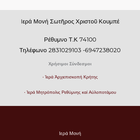
Iερά Μονή Σωτῆρος Χριστοῦ Κουμπέ
Ρέθυμνο Τ.Κ 74100
Τηλέφωνο 2831029103 -6947238020
Χρήσιμοι Σύνδεσμοι
• Ἱερά Ἀρχιεπισκοπή Κρήτης
• Ἱερά Μητρόπολις Ρεθύμνης καί Αὐλοποτάμου
Ιερά Μονή