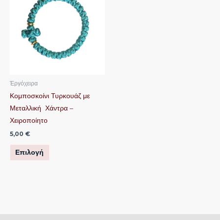
προϊόν
έχει
πολλαπλές
παραλλαγές.
Οι
επιλογές
μπορούν
Ἐργόχειρα
να
Κομποσκοίνι Τυρκουάζ με
επιλεγούν
Μεταλλική Χάντρα –
στη
Χειροποίητο
σελίδα
5,00
€
του
Επιλογή
προϊόντος