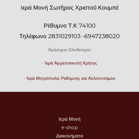
Iερά Μονή Σωτῆρος Χριστοῦ Κουμπέ
Ρέθυμνο Τ.Κ 74100
Τηλέφωνο 2831029103 -6947238020
Χρήσιμοι Σύνδεσμοι
• Ἱερά Ἀρχιεπισκοπή Κρήτης
• Ἱερά Μητρόπολις Ρεθύμνης καί Αὐλοποτάμου
Ιερά Μονή
e-shop
Διακονήματα