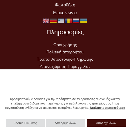
Φωτοθήκη
Επικοινωνία
Πληροφορίες
Οροι χρήσης
Πολιτική ἀπορρήτου
Τρόποι Αποστολής-Πληρωμής
Υπαναχώρηση Παραγγελίας
Χρησιμοποιούμε cookies για την πρόσβαση σε πληροφορίες συσκευής και την
επεξεργασία δεδομένων περιήγησης για τη βελτίωση της εμπειρίας σας. Η μη
συγκατάθεση ενδέχεται να περιορίσει ορισμένες λειτουργίες.
Διαβάστε περισσότερα
Copyright © 2026 - Ιερά Μονή Σωτήρος
Cookie Ρυθμίσεις
Απόρριψη όλων
Αποδοχή όλων