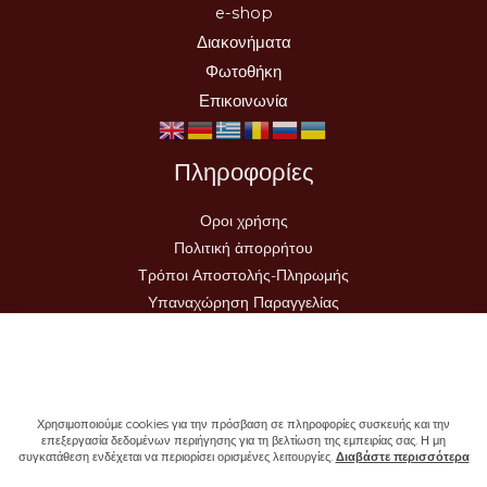
e-shop
Διακονήματα
Φωτοθήκη
Επικοινωνία
Πληροφορίες
Οροι χρήσης
Πολιτική ἀπορρήτου
Τρόποι Αποστολής-Πληρωμής
Υπαναχώρηση Παραγγελίας
Χρησιμοποιούμε cookies για την πρόσβαση σε πληροφορίες συσκευής και την
επεξεργασία δεδομένων περιήγησης για τη βελτίωση της εμπειρίας σας. Η μη
συγκατάθεση ενδέχεται να περιορίσει ορισμένες λειτουργίες.
Διαβάστε περισσότερα
Copyright © 2026 - Ιερά Μονή Σωτήρος