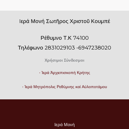
Iερά Μονή Σωτῆρος Χριστοῦ Κουμπέ
Ρέθυμνο Τ.Κ 74100
Τηλέφωνο 2831029103 -6947238020
Χρήσιμοι Σύνδεσμοι
• Ἱερά Ἀρχιεπισκοπή Κρήτης
• Ἱερά Μητρόπολις Ρεθύμνης καί Αὐλοποτάμου
Ιερά Μονή