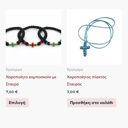
Αυτό
το
προϊόν
έχει
πολλαπλές
παραλλαγές.
Οι
επιλογές
μπορούν
Ἐργόχειρα
Ἐργόχειρα
να
Χειροποίητο κομποσκοίνι με
Χειροποίητος πλεκτός
επιλεγούν
Σταυρό
Σταυρός
στη
7,00
€
3,00
€
σελίδα
Επιλογή
Προσθήκη στο καλάθι
του
προϊόντος