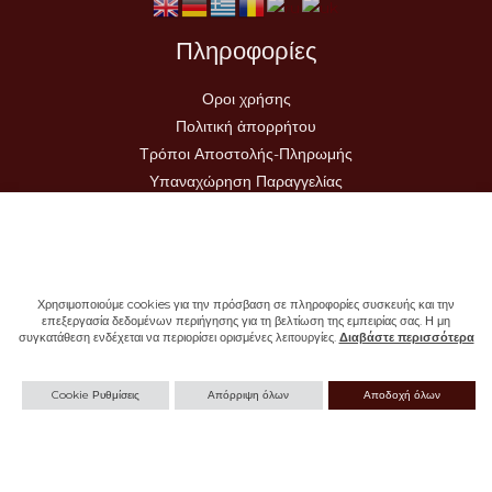
Πληροφορίες
Οροι χρήσης
Πολιτική ἀπορρήτου
Τρόποι Αποστολής-Πληρωμής
Υπαναχώρηση Παραγγελίας
Χρησιμοποιούμε cookies για την πρόσβαση σε πληροφορίες συσκευής και την
επεξεργασία δεδομένων περιήγησης για τη βελτίωση της εμπειρίας σας. Η μη
συγκατάθεση ενδέχεται να περιορίσει ορισμένες λειτουργίες.
Διαβάστε περισσότερα
Copyright © 2026 - Ιερά Μονή Σωτήρος
Cookie Ρυθμίσεις
Απόρριψη όλων
Αποδοχή όλων
Withdraw from contract