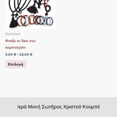
έχει
πολλαπλές
παραλλαγές.
Οι
επιλογές
μπορούν
Ἐργόχειρα
να
Φτιάξε το δικό σου
επιλεγούν
κομποσχοίνι
στη
3,00
€
–
25,00
€
σελίδα
Επιλογή
του
προϊόντος
Iερά Μονή Σωτῆρος Χριστοῦ Κουμπέ