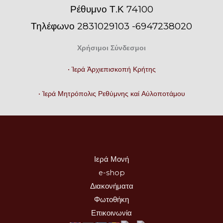
Ρέθυμνο Τ.Κ 74100
Τηλέφωνο 2831029103 -6947238020
Χρήσιμοι Σύνδεσμοι
• Ἱερά Ἀρχιεπισκοπή Κρήτης
• Ἱερά Μητρόπολις Ρεθύμνης καί Αὐλοποτάμου
Ιερά Μονή
e-shop
Διακονήματα
Φωτοθήκη
Επικοινωνία