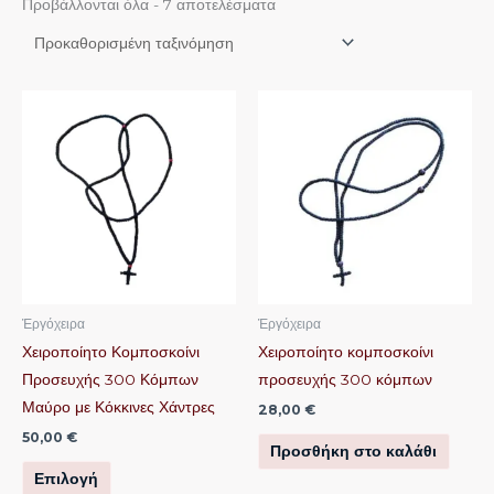
Προβάλλονται όλα - 7 αποτελέσματα
Αυτό
το
προϊόν
έχει
πολλαπλές
παραλλαγές.
Οι
επιλογές
μπορούν
Ἐργόχειρα
Ἐργόχειρα
να
Χειροποίητο Κομποσκοίνι
Χειροποίητο κομποσκοίνι
επιλεγούν
Προσευχής 300 Κόμπων
προσευχής 300 κόμπων
στη
Μαύρο με Κόκκινες Χάντρες
28,00
€
σελίδα
50,00
€
Προσθήκη στο καλάθι
του
Επιλογή
προϊόντος