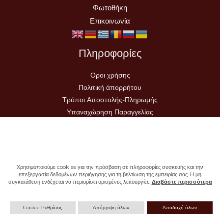
Φωτοθήκη
Επικοινωνία
Πληροφορίες
Οροι χρήσης
Πολιτική ἀπορρήτου
Τρόποι Αποστολής-Πληρωμής
Υπαναχώρηση Παραγγελίας
Χρησιμοποιούμε cookies για την πρόσβαση σε πληροφορίες συσκευής και την
επεξεργασία δεδομένων περιήγησης για τη βελτίωση της εμπειρίας σας. Η μη
συγκατάθεση ενδέχεται να περιορίσει ορισμένες λειτουργίες.
Διαβάστε περισσότερα
Copyright © 2026 - Ιερά Μονή Σωτήρος
Cookie Ρυθμίσεις
Απόρριψη όλων
Αποδοχή όλων