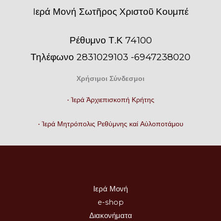
Iερά Μονή Σωτῆρος Χριστοῦ Κουμπέ
Ρέθυμνο Τ.Κ 74100
Τηλέφωνο 2831029103 -6947238020
Χρήσιμοι Σύνδεσμοι
• Ἱερά Ἀρχιεπισκοπή Κρήτης
• Ἱερά Μητρόπολις Ρεθύμνης καί Αὐλοποτάμου
Ιερά Μονή
e-shop
Διακονήματα