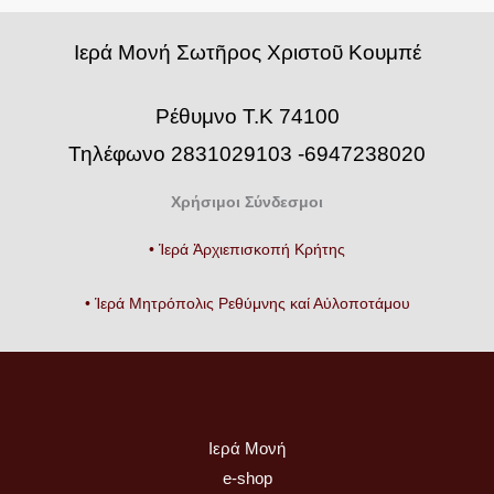
Iερά Μονή Σωτῆρος Χριστοῦ Κουμπέ
Ρέθυμνο Τ.Κ 74100
Τηλέφωνο 2831029103 -6947238020
Χρήσιμοι Σύνδεσμοι
• Ἱερά Ἀρχιεπισκοπή Κρήτης
• Ἱερά Μητρόπολις Ρεθύμνης καί Αὐλοποτάμου
Ιερά Μονή
e-shop