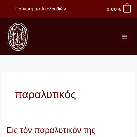
Μετάβαση
Πρόγραμμα Ακολουθιών
0,00
€
στο
περιεχόμενο
παραλυτικός
Εἰς τὸν παραλυτικόν της
Εἰς
τὸν