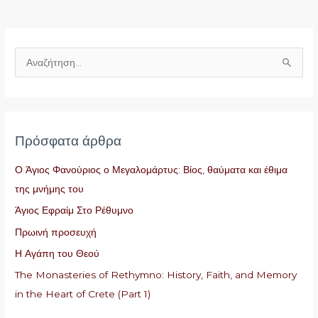
Α
ν
α
ζ
Πρόσφατα άρθρα
ή
τ
Ο Άγιος Φανούριος ο Μεγαλομάρτυς: Βίος, θαύματα και έθιμα
η
της μνήμης του
σ
Άγιος Εφραίμ Στο Ρέθυμνο
η
Πρωινή προσευχή
γ
Η Αγάπη του Θεού
ι
The Monasteries of Rethymno: History, Faith, and Memory
α
in the Heart of Crete (Part 1)
: