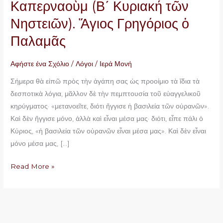
Καπερναοὺμ (Β΄ Κυριακή τῶν
παραλυτικόν
Νηστειῶν). Ἅγιος Γρηγόριος ὁ
της
Καπερναοὺμ
Παλαμᾶς
(Β΄
Κυριακή
Αφήστε ένα Σχόλιο
/
Λόγοι
/
Ιερά Μονή
τῶν
Σήμερα θὰ εἰπῶ πρὸς τὴν ἀγάπη σας ὡς προοίμιο τὰ ἴδια τὰ
Νηστειῶν).
δεσποτικὰ λόγια, μᾶλλον δὲ τὴν πεμπτουσία τοῦ εὐαγγελικοῦ
Ἅγιος
κηρύγματος· «μετανοεῖτε, διότι ἤγγισε ἡ βασιλεία τῶν οὐρανῶν».
Γρηγόριος
Καὶ δὲν ἤγγισε μόνο, ἀλλὰ καὶ εἶναι μέσα μας· διότι, εἶπε πάλι ὁ
ὁ
Κύριος, «ἡ βασιλεία τῶν οὐρανῶν εἶναι μέσα μας». Καὶ δὲν εἶναι
Παλαμᾶς
μόνο μέσα μας, […]
Read More »