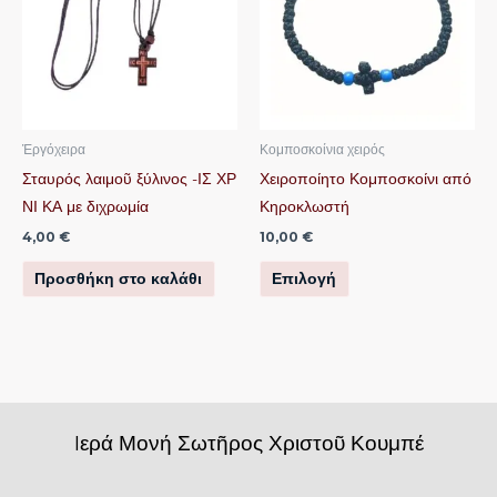
έχει
πολλαπλές
παραλλαγές.
Οι
επιλογές
μπορούν
Ἐργόχειρα
Κομποσκοίνια χειρός
να
Σταυρός λαιμοῦ ξύλινος -ΙΣ ΧΡ
Χειροποίητο Κομποσκοίνι από
επιλεγούν
ΝΙ ΚΑ με διχρωμία
Κηροκλωστή
στη
4,00
€
10,00
€
σελίδα
Προσθήκη στο καλάθι
Επιλογή
του
προϊόντος
Iερά Μονή Σωτῆρος Χριστοῦ Κουμπέ