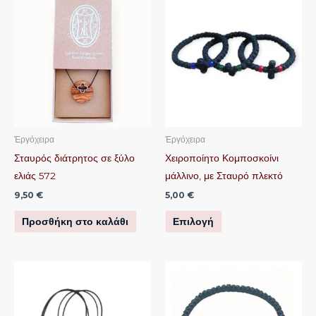
το
προϊόν
έχει
πολλαπλές
παραλλαγές.
Οι
επιλογές
μπορούν
Ἐργόχειρα
Ἐργόχειρα
να
Σταυρός διάτρητος σε ξύλο
Χειροποίητο Κομποσκοίνι
επιλεγούν
ελιάς 572
μάλλινο, με Σταυρό πλεκτό
στη
9,50
€
5,00
€
σελίδα
Προσθήκη στο καλάθι
Επιλογή
του
προϊόντος
Αυτό
το
προϊόν