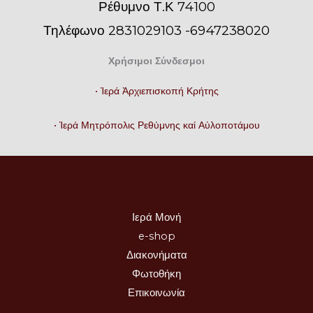
Ρέθυμνο Τ.Κ 74100
Τηλέφωνο 2831029103 -6947238020
Χρήσιμοι Σύνδεσμοι
• Ἱερά Ἀρχιεπισκοπή Κρήτης
• Ἱερά Μητρόπολις Ρεθύμνης καί Αὐλοποτάμου
Ιερά Μονή
e-shop
Διακονήματα
Φωτοθήκη
Επικοινωνία