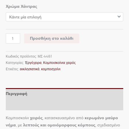
Χρώμα Χάντρας
Προσθήκη στο καλάθι
Κωδικός προϊόντος:
ΜΣ 4481
Κατηγορίες:
Ἐργόχειρα
,
Κομποσκοίνια χειρός
Ετικέτες:
εκκλησιατικά
,
κομποσχοίνι
Περιγραφή
Επιπλέον πληροφορίες
Κομποσκοίνι
χειρός
, κατασκευασμένο από
κερωμένο μαύρο
νήμα
, με
λεπτούς και ομοιόμορφους κόμπους
, σχεδιασμένο