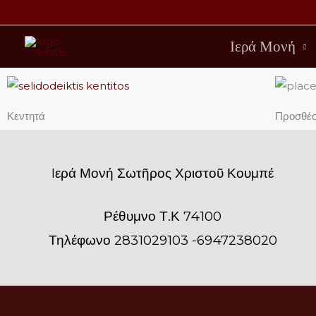
Μετάβαση
στο
Ιερά Μονή
περιεχόμενο
Κεντητά
Προσθέσ
Iερά Μονή Σωτῆρος Χριστοῦ Κουμπέ
Ρέθυμνο Τ.Κ 74100
Τηλέφωνο 2831029103 -6947238020