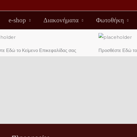
e-shop
Διακονήματα
Φωτοθήκη
τε Εδώ το Κείμενο Επικεφαλίδας σας
Προσθέστε Εδώ το