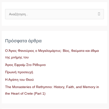
Α
ν
α
ζ
Πρόσφατα άρθρα
ή
τ
Ο Άγιος Φανούριος ο Μεγαλομάρτυς: Βίος, θαύματα και έθιμα
η
της μνήμης του
σ
Άγιος Εφραίμ Στο Ρέθυμνο
η
Πρωινή προσευχή
γ
Η Αγάπη του Θεού
ι
The Monasteries of Rethymno: History, Faith, and Memory in
α
the Heart of Crete (Part 1)
: